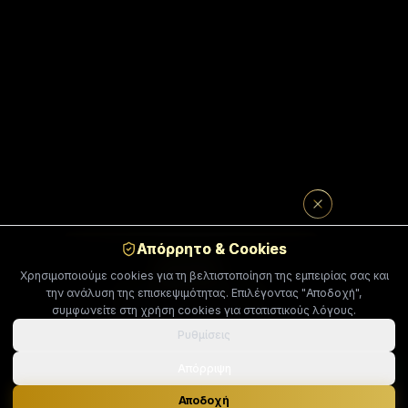
Απόρρητο & Cookies
QUIZ
Χρησιμοποιούμε cookies για τη βελτιστοποίηση της εμπειρίας σας και
Διατροφικό Προφίλ (2’)
την ανάλυση της επισκεψιμότητας. Επιλέγοντας "Αποδοχή",
συμφωνείτε στη χρήση cookies για στατιστικούς λόγους.
Απάντησε σε λίγες ερωτήσεις και πάρε
αποτέλεσμα + κουπόνι
-10% στα πακέτα
Ρυθμίσεις
συνεδριών
Απόρριψη
ΞΕΚΙΝΆΜΕ
Αποδοχή