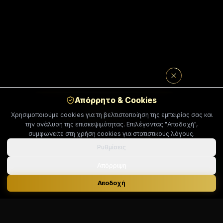
Απόρρητο & Cookies
QUIZ
Χρησιμοποιούμε cookies για τη βελτιστοποίηση της εμπειρίας σας και
Διατροφικό Προφίλ (2’)
την ανάλυση της επισκεψιμότητας. Επιλέγοντας "Αποδοχή",
συμφωνείτε στη χρήση cookies για στατιστικούς λόγους.
Απάντησε σε λίγες ερωτήσεις και πάρε
αποτέλεσμα + κουπόνι
-10% στα πακέτα
Ρυθμίσεις
συνεδριών
Απόρριψη
ΞΕΚΙΝΆΜΕ
Αποδοχή