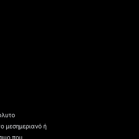
όλυτο
το μεσημεριανό ή
σιμο που