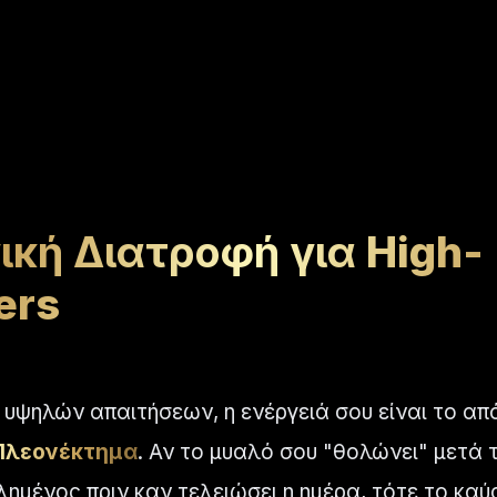
ική Διατροφή για
High-
ers
υψηλών απαιτήσεων, η ενέργειά σου είναι το απ
Πλεονέκτημα
. Αν το μυαλό σου "θολώνει" μετά 
λημένος πριν καν τελειώσει η ημέρα, τότε το καύ