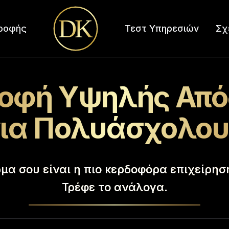
D
K
ροφής
Τεστ Υπηρεσιών
Σχ
οφή Υψηλής Απ
ια Πολυάσχολο
μα σου είναι η πιο κερδοφόρα επιχείρησ
Τρέφε το ανάλογα.