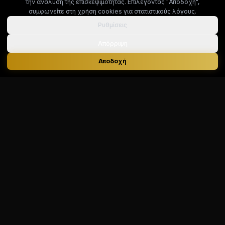
την ανάλυση της επισκεψιμότητας. Επιλέγοντας "Αποδοχή",
συμφωνείτε στη χρήση cookies για στατιστικούς λόγους.
Ρυθμίσεις
Απόρριψη
Αποδοχή
Dietitian’s Corner
Επιστημονική διατροφή με ανθρώπινη προσέγγιση, για
μια καθημερινότητα με περισσότερη ενέργεια, υγεία και
ισορροπία.
Αθανασίου Διάκου 22, Νεάπολη, Θεσσαλονίκη, Ελλάδα
ΜΕΝΟΥ
Αρχική